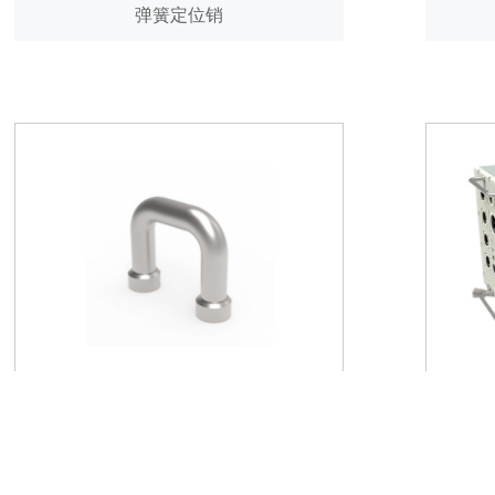
弹簧定位销
把手类