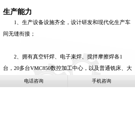
生产能力
1、生产设备设施齐全，设计研发和现代化生产车
间无缝衔接；
2、拥有真空钎焊、电子束焊、搅拌摩擦焊各1
台，20多台VMC850数控加工中心，以及普通铣床、大
型铣床等高精端加工设备。
电话咨询
手机咨询
研发优势
研发人员占员工总数30%以上，其中50%以上为高
级工程师、高级技师，核心研发人员均具有10余年的
军用光电设备研发经验。