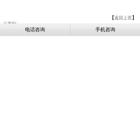
【
】
返回上页
分享到
电话咨询
手机咨询
下一篇：
军用加固机箱关键技术要点
没有上一篇了
地址：成都市新都区白云路740号
电话：028-83039069
手机：18109085798
邮箱：89456386@qq.com
网址：http://www.cdjingcheng.com.cn
友情链接:
Copyright ©精铖电子 All Rights Reserved.
备案/许可证编号为：蜀